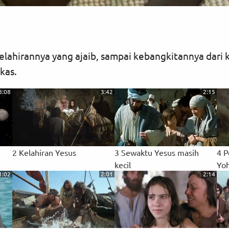
elahirannya yang ajaib, sampai kebangkitannya dari k
kas.
8:08
3:42
2:15
2 Kelahiran Yesus
3 Sewaktu Yesus masih
4 P
kecil
Yo
1:02
2:01
2:14