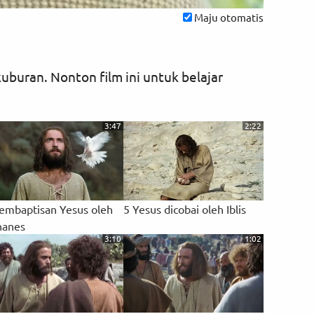
Maju otomatis
uburan. Nonton film ini untuk belajar
3:47
2:22
embaptisan Yesus oleh
5 Yesus dicobai oleh Iblis
hanes
3:10
1:02