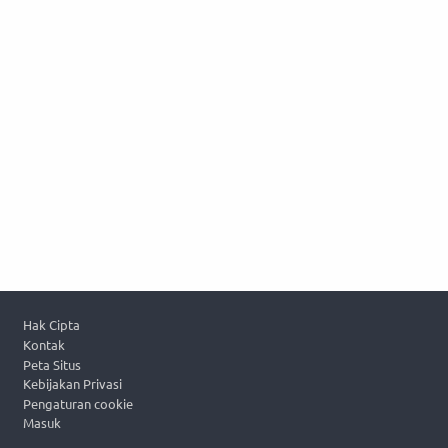
Footer
Hak Cipta
Kontak
Peta Situs
Kebijakan Privasi
Pengaturan cookie
Masuk