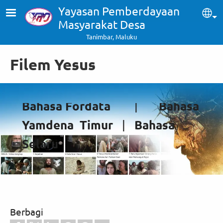
Skip to main content
Yayasan Pemberdayaan
Sel
Masyarakat Desa
Tanimbar, Maluku
Filem Yesus
Bahasa Fordata
Bahasa
|
Yamdena Timur
Bahasa
|
Selaru
Berbagi