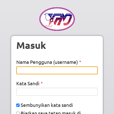
Skip to main content
Masuk
Nama Pengguna (username)
Kata Sandi
Sembunyikan kata sandi
Biarkan saya tetap masuk di