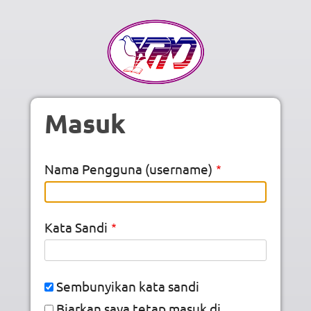
Skip to main content
Masuk
Nama Pengguna (username)
Kata Sandi
Sembunyikan kata sandi
Biarkan saya tetap masuk di