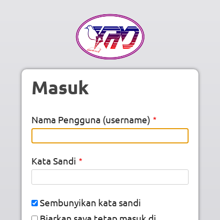
Skip to main content
Masuk
Nama Pengguna (username)
Kata Sandi
Sembunyikan kata sandi
Biarkan saya tetap masuk di